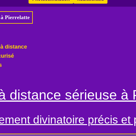
à Pierrelatte
 à distance
curisé
s
 distance sérieuse à P
ent divinatoire précis et 