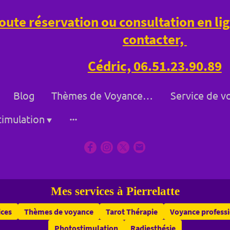
oute réservation ou consultation en l
contacter,
Cédric, 06.51.23.90.89
Blog
Thèmes de Voyance à Bollène et à Distance
imulation
Mes services à Pierrelatte
ices
Thèmes de voyance
Tarot Thérapie
Voyance profess
Photostimulation
Radiesthésie