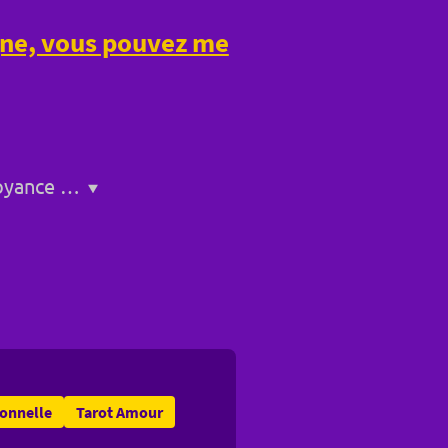
igne, vous pouvez me
Service de voyance a Bollène
ionnelle
Tarot Amour