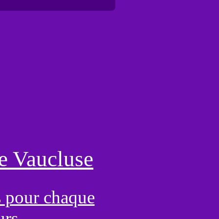
le Vaucluse
s pour chaque
urs