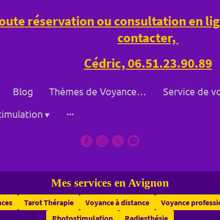
oute réservation ou consultation en l
contacter,
Cédric, 06.51.23.90.89
Blog
Thèmes de Voyance à Bollène et à Distance
imulation
Mes services en Avignon
nces
Tarot Thérapie
Voyance à distance
Voyance professi
Photostimulation
Radiesthésie