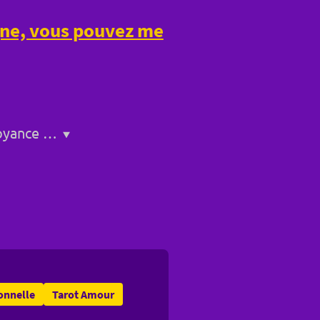
igne, vous pouvez me
Service de voyance a Bollène
onnelle
Tarot Amour