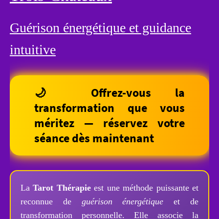
Guérison énergétique et guidance
intuitive
🌙 Offrez-vous la
transformation que vous
méritez — réservez votre
séance dès maintenant
La
Tarot Thérapie
est une méthode puissante et
reconnue de
guérison énergétique
et de
transformation personnelle. Elle associe la