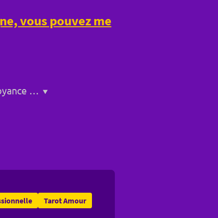
igne, vous pouvez me
Service de voyance a Bollène
sionnelle
Tarot Amour