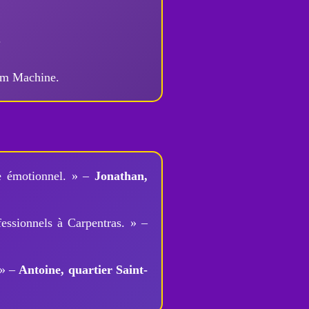
.
eam Machine.
re émotionnel. » –
Jonathan,
fessionnels à Carpentras. » –
 » –
Antoine, quartier Saint-