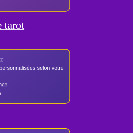
 tarot
te
 personnalisées selon votre
nce
s