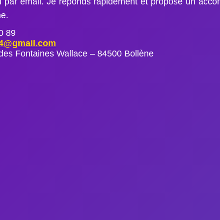
ou par email. Je réponds rapidement et propose un acc
ne.
0 89
84@gmail.com
des Fontaines Wallace – 84500 Bollène