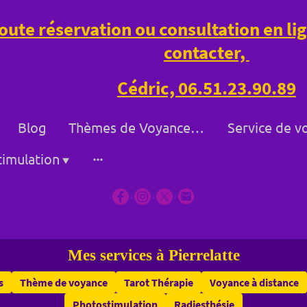
oute réservation ou consultation en l
contacter,
Cédric, 06.51.23.90.89
Blog
Thèmes de Voyance à Bollène et à Distance
imulation
Mes services à Pierrelatte
s
Thème de voyance
Tarot Thérapie
Voyance à distance
Photostimulation
Radiesthésie