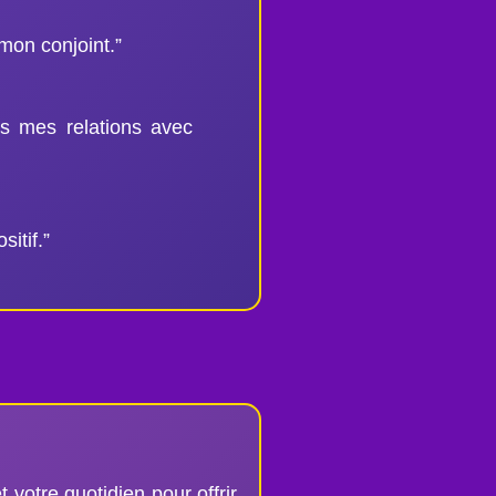
mon conjoint.”
ns mes relations avec
itif.”
votre quotidien pour offrir