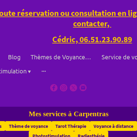
oute réservation ou consultation en l
contacter,
Cédric, 06.51.23.90.89
Blog
Thèmes de Voyance à Bollène et à Distance
imulation
Mes services à Carpentras
s
Thème de voyance
Tarot Thérapie
Voyance à distance
Photostimulation
Radiesthésie