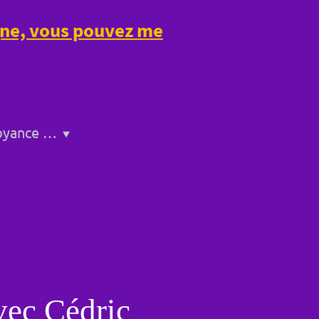
igne, vous pouvez me
Service de voyance a Bollène
vec Cédric