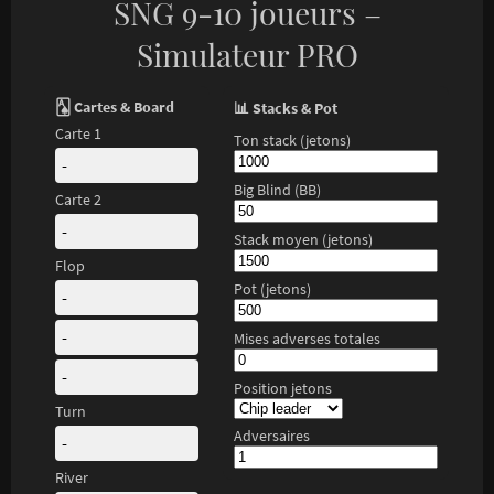
SNG 9-10 joueurs –
Simulateur PRO
🂡 Cartes & Board
📊 Stacks & Pot
🏆 
Carte 1
Ton stack (jetons)
Jou
-
Big Blind (BB)
Jo
Carte 2
-
Stack moyen (jetons)
Pro
Flop
Mo
Pot (jetons)
-
-
Mises adverses totales
-
Position jetons
Turn
Adversaires
-
River