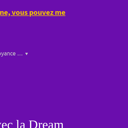
igne, vous pouvez me
Service de voyance a Bollène
vec la Dream