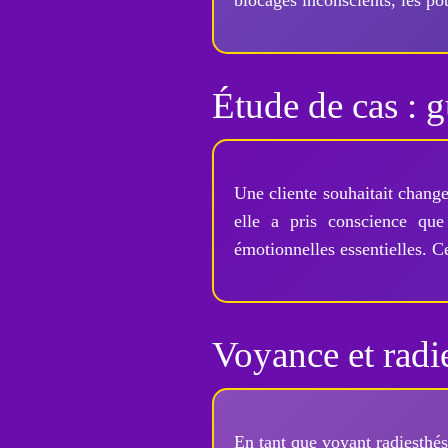
blocages inconscients, les po
Étude de cas : g
Une cliente souhaitait chang
elle a pris conscience que
émotionnelles essentielles. C
Voyance et radi
En tant que voyant radiesthési